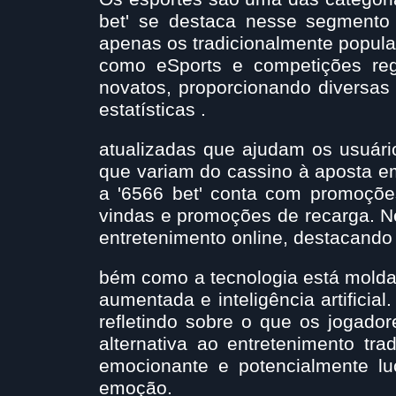
bet' se destaca nesse segmento
apenas os tradicionalmente popula
como eSports e competições regi
novatos, proporcionando diversas 
estatísticas .
atualizadas que ajudam os usuári
que variam do cassino à aposta em
a '6566 bet' conta com promoçõe
vindas e promoções de recarga. Ne
entretenimento online, destacando
bém como a tecnologia está molda
aumentada e inteligência artifici
refletindo sobre o que os jogad
alternativa ao entretenimento tr
emocionante e potencialmente lu
emoção.