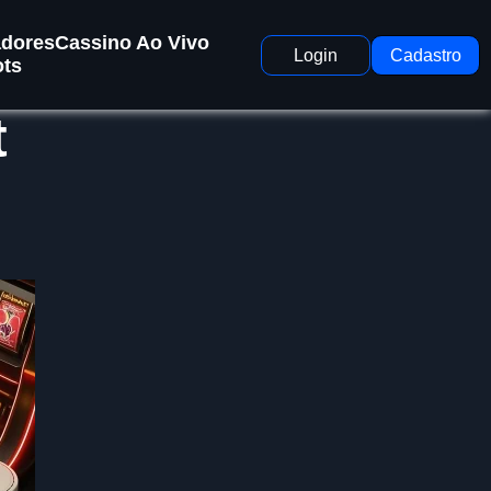
adores
Cassino Ao Vivo
Login
Cadastro
ots
t