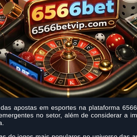
o das apostas em esportes na plataforma 6566
mergentes no setor, além de considerar a i
a.
s de jogos mais populares no universo das ap