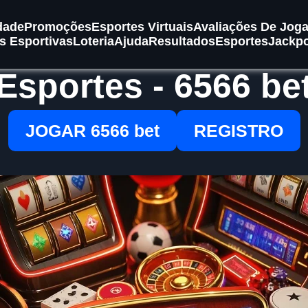
dade
Promoções
Esportes Virtuais
Avaliações De Jog
s Esportivas
Loteria
Ajuda
Resultados
Esportes
Jackp
Esportes - 6566 be
JOGAR 6566 bet
REGISTRO