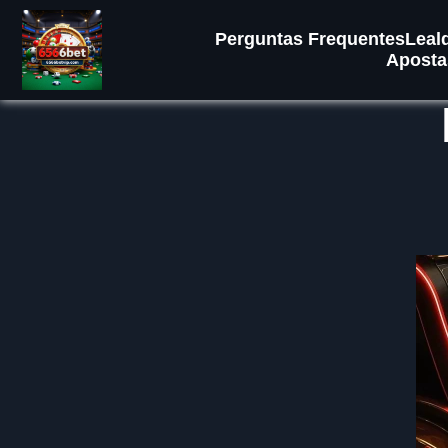
Perguntas Frequentes
Leal
Aposta